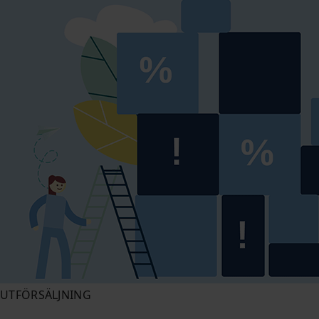
UTFÖRSÄLJNING