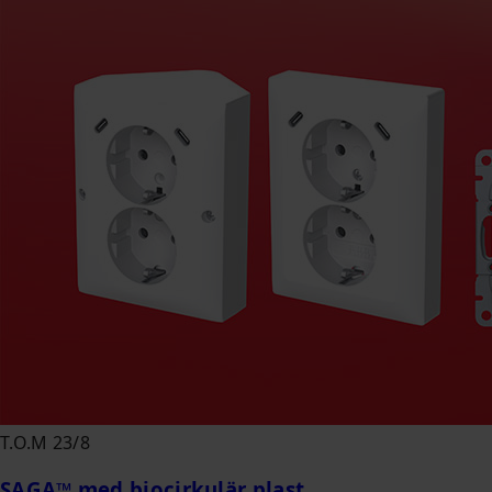
T.O.M 23/8
SAGA™ med biocirkulär plast