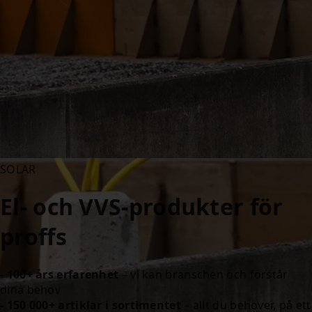
SOLAR
El- och VVS-produkter för
proffs
- 100+ års erfarenhet
– vi kan branschen och förstår
dina behov
- 150 000+ artiklar i sortimentet
– allt du behöver, på ett