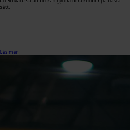
effektivare så att du kan gynna dina kunder på bästa
sätt.
Läs mer