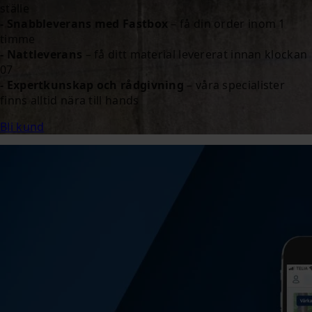
ställe
- Snabbleverans med Fastbox
– få din order inom 1
timme
- Nattleverans
– få ditt material levererat innan klockan
07
- Expertkunskap och rådgivning
– våra specialister
finns alltid nära till hands
Bli kund