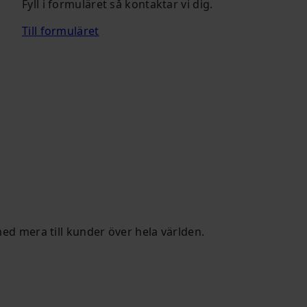
Fyll i formuläret så kontaktar vi dig.
Till formuläret
ed
mera
till kunder
över
hela
världen
.