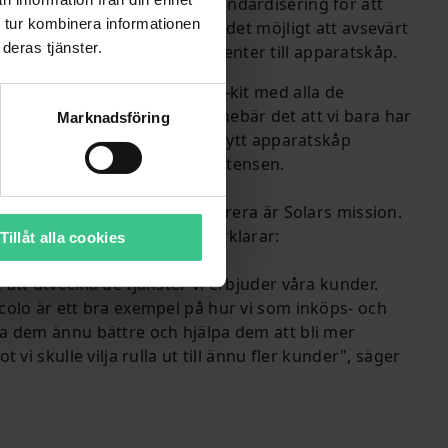
taget med en hög grad av standardisering för att
 tur kombinera informationen
roduktivitet. Detta har gjort det möjligt att avsevärt
deras tjänster.
dling av elektriska komponenter till apparatskåp.
ar vi utvecklat tre standard-kit med alla de
 vi behöver. I praktiken innebär det att vi bara har
Marknadsföring
rje kit. När vi ska bygga ett nytt apparatskåp
tt enda klick." säger Peter Mortensen.
kunderna att beställa och leverera är Solars mission.
nager Industry på Solar, förklarar:
Tillåt alla cookies
 att utveckla de tjänster vi erbjuder våra kunder.
colo är ett bra exempel på hur vi som inköps- och
ja dem ännu bättre och hjälpa dem att bli mer
t vi skulle vilja rulla ut till ännu fler kunder", säger