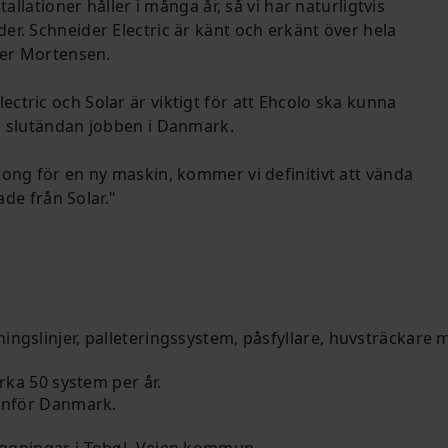
allationer håller i många år, så vi har naturligtvis
r. Schneider Electric är känt och erkänt över hela
ter Mortensen.
tric och Solar är viktigt för att Ehcolo ska kunna
i slutändan jobben i Danmark.
ong för en ny maskin, kommer vi definitivt att vända
ade från Solar."
ingslinjer
, palleteringssystem,
påsfyllare
,
huvsträckare
m
rka 50 system per år.
anför
Danmark.