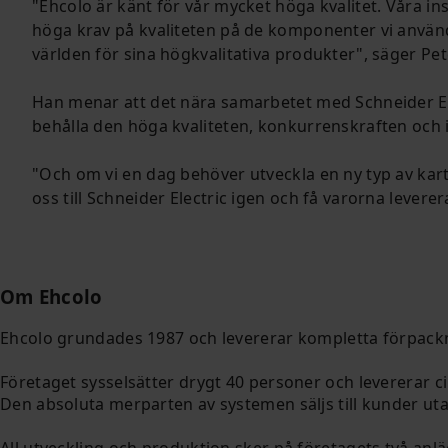
"Ehcolo är känt för vår mycket höga kvalitet. Våra inst
höga krav på kvaliteten på de komponenter vi använde
världen för sina högkvalitativa produkter", säger Pe
Han menar att det nära samarbetet med Schneider Elec
behålla den höga kvaliteten, konkurrenskraften och 
"Och om vi en dag behöver utveckla en ny typ av kart
oss till Schneider Electric igen och få varorna leverer
Om Ehcolo
Ehcolo
grundades
1987
och
levererar
kompletta
förpackn
Företaget
sysselsätter
drygt
40 personer
och
levererar ci
Den
absoluta
merparten
av
systemen
säljs
till kunder
ut