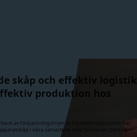
 skåp och effektiv logistik
effektiv produktion hos
erkare
av
förpackningslinjer
och
palleteringssystem har
apparatskåp
i
n
ära
samarbe
te
med
S
chneider
Electric