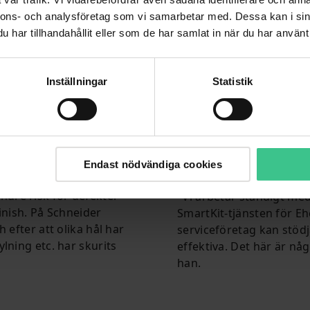
arbetar det danska före
"
nnons- och analysföretag som vi samarbetar med. Dessa kan i sin
uppnå hög kvalitet och p
har tillhandahållit eller som de har samlat in när du har använt 
optimera Ehcolos upphan
ra kablar och bygga
iviala arbetet, så att
"Tillsammans med Solar h
 utmanande."
apparatskåpskomponenter
Inställningar
Statistik
ett artikelnummer för va
edarbetaren, men också
beställer vi kitet med e
t attrahera och behålla
esurserna där
Att göra det enkelt för 
tensen.
Michael Ravn, Account Ma
Endast nödvändiga cookies
dre risk för defekter
"Vi arbetar ständigt med
inish. På Schneider
SmartKit-tjänsten för Eh
 efter att olika hål har
serviceföretag kan stöd
lning etc. har skurits
effektiva. Det här är någo
han.