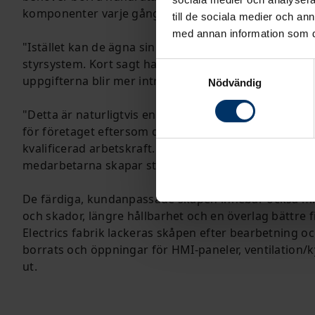
komponenter varje gång vi börjar med ett nytt skåp.
till de sociala medier och a
med annan information som du 
"Istället kan de ägna sin arbetstid åt att montera, d
styrsystem. Kort sagt har vi eliminerat en del av det tr
Samtyckesval
uppgifterna blir mer intressanta och professionellt
Nödvändig
"Detta är naturligtvis en fördel för den enskilde m
för företaget eftersom det gör det lättare för oss at
kvalificerad arbetskraft. Dessutom kan vi använda r
medarbetarna skapar störst värde", säger Peter Mor
De färdiga, kundanpassade skåpen innebär också min
och skador, längre hållbarhet och en överlag bättre f
Electrics fabrik lackeras skåpen efter bearbetning och
borrats och öppningar för HMI-paneler, ventilation/ky
ut.