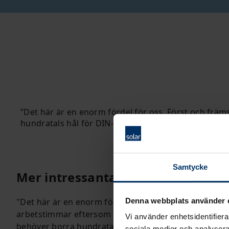
Det här är en enorm fördel för oss. Först och främ
hundratals hål för DIN-skenor, kabelkanaler och oli
Samtycke
Mer intressanta arbetsuppgifter
"Det här är en enorm fördel för oss. Först och främs
Denna webbplats använder 
arbetstimmar eftersom våra elektriker eller automati
Vi använder enhetsidentifierar
behöver borra hundratals hål för DIN-skenor, kabelk
sociala medier och analysera 