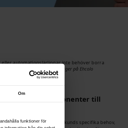
 eller automationslärlingar inte behöver borra
eter Mortensen, Electrical Manager på Ehcolo
Om
andling av komponenter till
andahålla funktioner för
läggningar byggs efter varje kunds specifika behov,
n information från din enhet