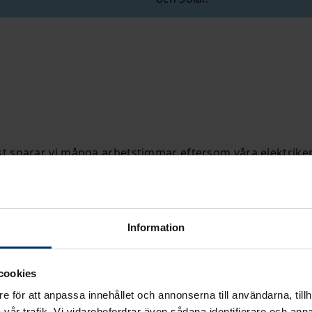
st sparar vi många arbetstimmar eftersom våra elektriker
ka komponenter varje gång vi börjar med ett nytt skåp.
P
Information
Optimerad upph
apparatskåp
t sparar vi många
cookies
onslärlingar inte
e för att anpassa innehållet och annonserna till användarna, tillh
Även om alla Ehcolos an
analer och olika
vår trafik. Vi vidarebefordrar även sådana identifierare och anna