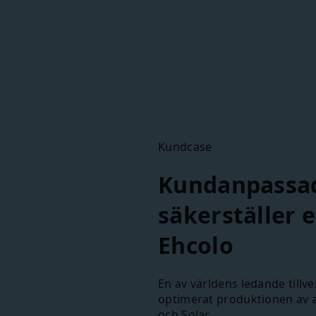
Kundcase
Kundanpassade
säkerställer 
Ehcolo
En av
världens
ledande
tillv
optimerat
produktionen av
och
Solar.