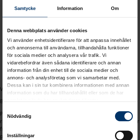
Samtycke
Information
Om
Denna webbplats använder cookies
Vi använder enhetsidentifierare för att anpassa innehållet
och annonserna till användarna, tillhandahålla funktioner
för sociala medier och analysera vår trafik. Vi
vidarebefordrar även sådana identifierare och annan
information från din enhet till de sociala medier och
annons- och analysföretag som vi samarbetar med.
Dessa kan i sin tur kombinera informationen med annan
VIKTIG KUNDINFORMATION torsdag 28 maj 2026
information som du har tillhandahållit eller som de har
samlat in när du har använt deras tjänster.
Bäste kund,
Samtyckesval
Pga ökade kostpriser från våra leverantörer drivet av
Nödvändig
råvaror, energi och transporter uppdaterar vi våra priser
fr.o.m. 1 Juli 2026. Denna prislista ersätter tidigare
Inställningar
prislista.