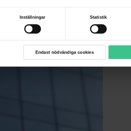
tande sortiment av Dahuas produkter, vilket inkluderar
Inställningar
Statistik
ed Dahua stärker vi vår förmåga att möta efterfrågan och
la och bredda sitt säkerhetserbjudande för att skapa ännu
Endast nödvändiga cookies