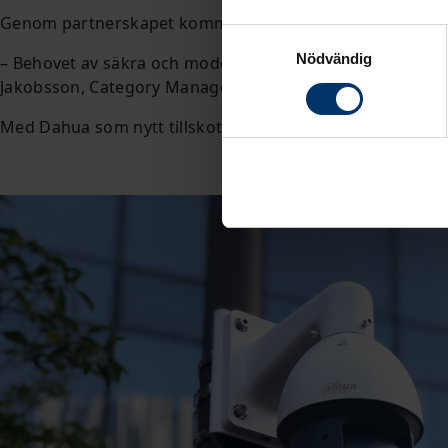
Genom partnerskapet kommer Solar att erbjuda ett omfat
Samtyckesval
Nödvändig
– Behovet av säkra och moderna lösningar växer snabbt. M
Jakobsson, Category Manager Security på Solar Sverige.
Med Dahua som nytt tillskott fortsätter Solar att utveck