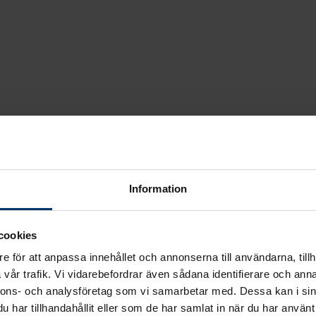
Information
cookies
e för att anpassa innehållet och annonserna till användarna, tillh
vår trafik. Vi vidarebefordrar även sådana identifierare och anna
 bredda sitt erbjudande inom säkerhet genom att inled
nnons- och analysföretag som vi samarbetar med. Dessa kan i sin
a marknaden vill Solar säkerställa att installatörer få
har tillhandahållit eller som de har samlat in när du har använt 