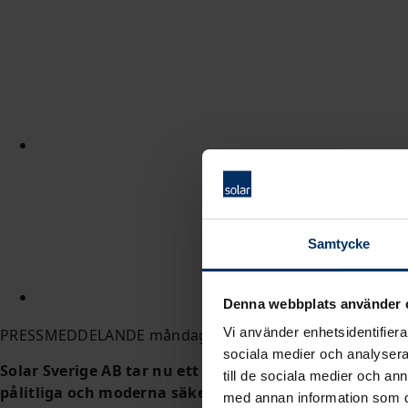
Samtycke
Denna webbplats använder 
Vi använder enhetsidentifierar
PRESSMEDDELANDE måndag 9 februari 2026
sociala medier och analysera 
Solar Sverige AB tar nu ett strategiskt steg för att
till de sociala medier och a
pålitliga och moderna säkerhetslösningar på den svensk
med annan information som du 