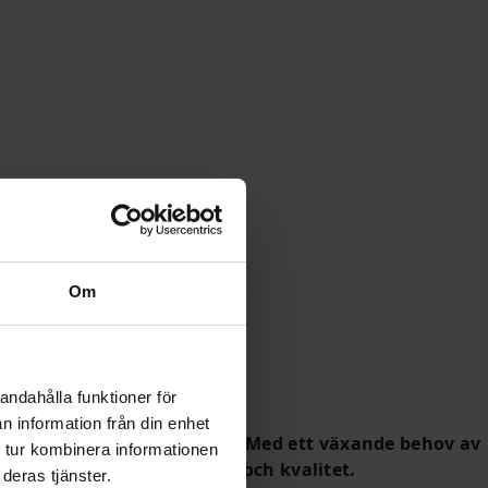
Om
andahålla funktioner för
n information från din enhet
a ett partnerskap med Dahua. Med ett växande behov av
 tur kombinera informationen
r tillgång till både bredd och kvalitet.
deras tjänster.