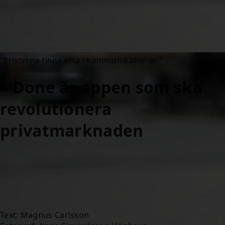
”Bristerna finns ofta i kommunikationen”
– Done är appen som ska
revolutionera
privatmarknaden
Text: Magnus Carlsson