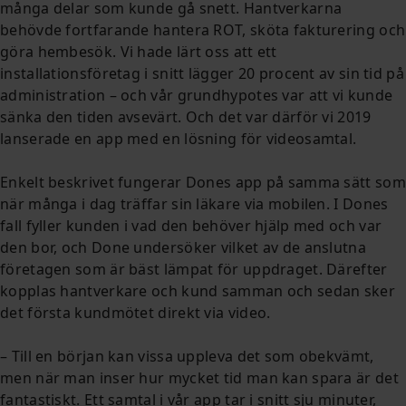
många delar som kunde gå snett. Hantverkarna
behövde fortfarande hantera ROT, sköta fakturering och
göra hembesök. Vi hade lärt oss att ett
installationsföretag i snitt lägger 20 procent av sin tid på
administration – och vår grundhypotes var att vi kunde
sänka den tiden avsevärt. Och det var därför vi 2019
lanserade en app med en lösning för videosamtal.
Enkelt beskrivet fungerar Dones app på samma sätt som
när många i dag träffar sin läkare via mobilen. I Dones
fall fyller kunden i vad den behöver hjälp med och var
den bor, och Done undersöker vilket av de anslutna
företagen som är bäst lämpat för uppdraget. Därefter
kopplas hantverkare och kund samman och sedan sker
det första kundmötet direkt via video.
– Till en början kan vissa uppleva det som obekvämt,
men när man inser hur mycket tid man kan spara är det
fantastiskt. Ett samtal i vår app tar i snitt sju minuter,