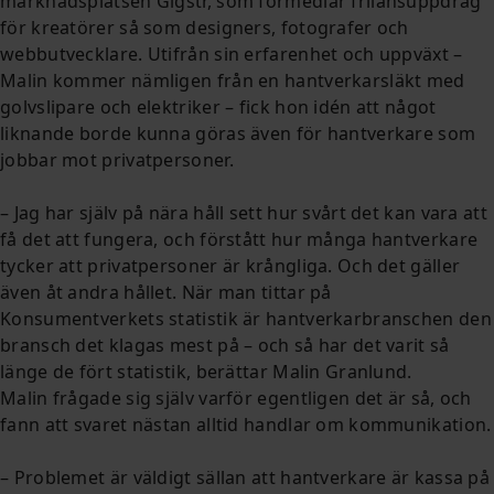
marknadsplatsen Gigstr, som förmedlar frilansuppdrag
för kreatörer så som designers, fotografer och
webbutvecklare. Utifrån sin erfarenhet och uppväxt –
Malin kommer nämligen från en hantverkarsläkt med
golvslipare och elektriker – fick hon idén att något
liknande borde kunna göras även för hantverkare som
jobbar mot privatpersoner.
– Jag har själv på nära håll sett hur svårt det kan vara att
få det att fungera, och förstått hur många hantverkare
tycker att privatpersoner är krångliga. Och det gäller
även åt andra hållet. När man tittar på
Konsumentverkets statistik är hantverkarbranschen den
bransch det klagas mest på – och så har det varit så
länge de fört statistik, berättar Malin Granlund.
Malin frågade sig själv varför egentligen det är så, och
fann att svaret nästan alltid handlar om kommunikation.
– Problemet är väldigt sällan att hantverkare är kassa på