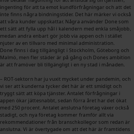
ingenting för att ta emot kundförfrågningar och att det
inte finns några bindningstider. Det här märker vi också
att våra kunder uppskattar. Några använder Done som
ett sätt att fylla upp hål i kalendern med enkla småjobb,
medan andra enbart gör jobb via appen och i stället
njuter av en tillvaro med minimal administration.
Done finns i dag tillgängligt i Stockholm, Göteborg och
Malmö, men fler städer är på gång och Dones ambition
är att framöver bli tillgängligt i en ny stad i månaden.
– ROT-sektorn har ju vuxit mycket under pandemin, och
vi ser att kunderna tycker det här är ett smidigt och
tryggt sätt att köpa tjänster. Antalet förfrågningar i
appen ökar jättesnabbt, sedan förra året har det ökat
med 250 procent. Antalet anslutna företag växer också
stadigt, och nya företag kommer framför allt via
rekommendationer från branschkollegor som redan är
anslutna. Vi är övertygade om att det här är framtidens