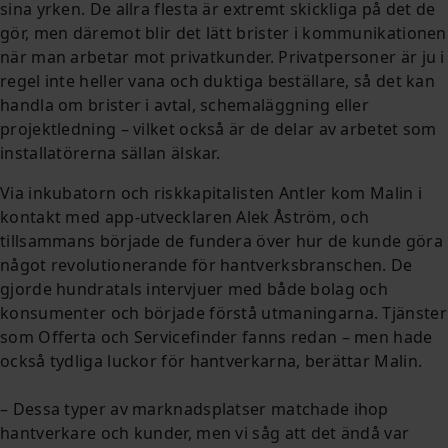
sina yrken. De allra flesta är extremt skickliga på det de
gör, men däremot blir det lätt brister i kommunikationen
när man arbetar mot privatkunder. Privatpersoner är ju i
regel inte heller vana och duktiga beställare, så det kan
handla om brister i avtal, schemaläggning eller
projektledning – vilket också är de delar av arbetet som
installatörerna sällan älskar.
Via inkubatorn och riskkapitalisten Antler kom Malin i
kontakt med app-utvecklaren Alek Åström, och
tillsammans började de fundera över hur de kunde göra
något revolutionerande för hantverksbranschen. De
gjorde hundratals intervjuer med både bolag och
konsumenter och började förstå utmaningarna. Tjänster
som Offerta och Servicefinder fanns redan – men hade
också tydliga luckor för hantverkarna, berättar Malin.
– Dessa typer av marknadsplatser matchade ihop
hantverkare och kunder, men vi såg att det ändå var