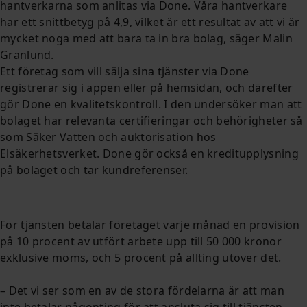
hantverkarna som anlitas via Done. Våra hantverkare
har ett snittbetyg på 4,9, vilket är ett resultat av att vi är
mycket noga med att bara ta in bra bolag, säger Malin
Granlund.
Ett företag som vill sälja sina tjänster via Done
registrerar sig i appen eller på hemsidan, och därefter
gör Done en kvalitetskontroll. I den undersöker man att
bolaget har relevanta certifieringar och behörigheter så
som Säker Vatten och auktorisation hos
Elsäkerhetsverket. Done gör också en kreditupplysning
på bolaget och tar kundreferenser.
För tjänsten betalar företaget varje månad en provision
på 10 procent av utfört arbete upp till 50 000 kronor
exklusive moms, och 5 procent på allting utöver det.
– Det vi ser som en av de stora fördelarna är att man
inte betalar någonting för att ansluta sig till tjänsten,