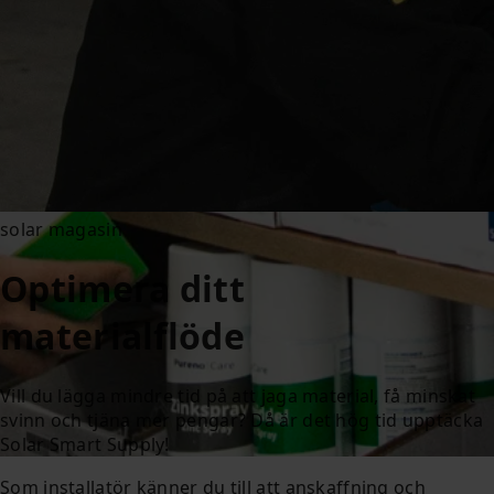
solar magasin
Optimera ditt
materialflöde
Vill du lägga mindre tid på att jaga material, få minskat
svinn och tjäna mer pengar? Då är det hög tid upptäcka
Solar Smart Supply!
Som installatör känner du till att anskaffning och