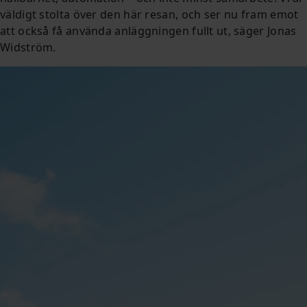
väldigt stolta över den här resan, och ser nu fram emot
att också få använda anläggningen fullt ut, säger Jonas
Widström.