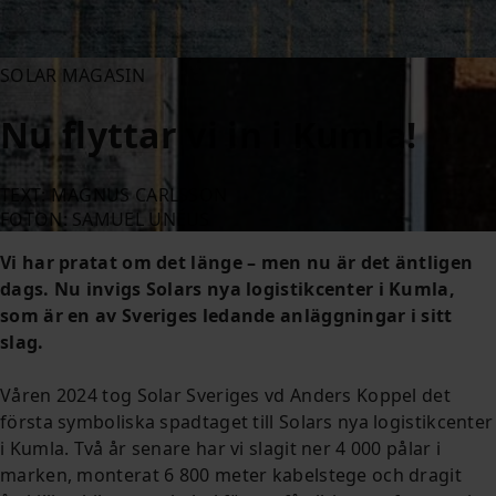
SOLAR MAGASIN
Nu flyttar vi in i Kumla!
TEXT: MAGNUS CARLSSON
FOTON: SAMUEL UNÉUS
Vi har pratat om det länge – men nu är det äntligen
dags. Nu invigs Solars nya logistikcenter i Kumla,
som är en av Sveriges ledande anläggningar i sitt
slag.
Våren 2024 tog Solar Sveriges vd Anders Koppel det
första symboliska spadtaget till Solars nya logistikcenter
i Kumla. Två år senare har vi slagit ner 4 000 pålar i
marken, monterat 6 800 meter kabelstege och dragit