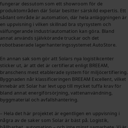
fungerar dessutom som ett showroom för de
produktområden där Solar besitter särskild expertis. Ett
sådant område är automation, där hela anläggningen är
en uppvisning i vilken skillnad bra styrsystem och
välfungerande industriautomation kan göra. Bland
annat används självkörande truckar och det
robotbaserade lagerhanteringssystemet AutoStore.
En annan sak som gör att Solars nya logistikcenter
sticker ut, är att det är certifierat enligt BREEAM,
branschens mest etablerade system för miljöcertifiering.
Byggnaden når klassificeringen BREEAM Excellent, vilket
innebär att Solar har levt upp till mycket tuffa krav för
bland annat energiförsörjning, vattenanvändning,
byggmaterial och avfallshantering.
– Hela det här projektet är egentligen en uppvisning i
några av de saker som Solar är bäst på. Logistik,
hållbarhet, automation – och inte minst samarbete. Vi är