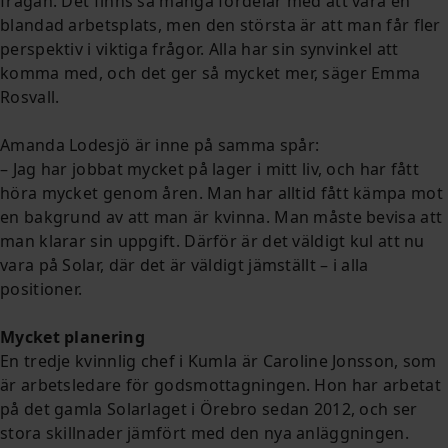
frågan. Det finns så många fördelar med att vara en
blandad arbetsplats, men den största är att man får fler
perspektiv i viktiga frågor. Alla har sin synvinkel att
komma med, och det ger så mycket mer, säger Emma
Rosvall.
Amanda Lodesjö är inne på samma spår:
– Jag har jobbat mycket på lager i mitt liv, och har fått
höra mycket genom åren. Man har alltid fått kämpa mot
en bakgrund av att man är kvinna. Man måste bevisa att
man klarar sin uppgift. Därför är det väldigt kul att nu
vara på Solar, där det är väldigt jämställt – i alla
positioner.
Mycket planering
En tredje kvinnlig chef i Kumla är Caroline Jonsson, som
är arbetsledare för godsmottagningen. Hon har arbetat
på det gamla Solarlaget i Örebro sedan 2012, och ser
stora skillnader jämfört med den nya anläggningen.