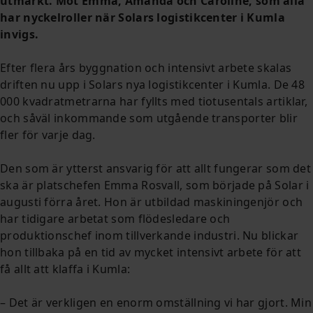
utmärkt. Möt Emma, Amanda och Caroline, som alla
har nyckelroller när Solars logistikcenter i Kumla
invigs.
Efter flera års byggnation och intensivt arbete skalas
driften nu upp i Solars nya logistikcenter i Kumla. De 48
000 kvadratmetrarna har fyllts med tiotusentals artiklar,
och såväl inkommande som utgående transporter blir
fler för varje dag.
Den som är ytterst ansvarig för att allt fungerar som det
ska är platschefen Emma Rosvall, som började på Solar i
augusti förra året. Hon är utbildad maskiningenjör och
har tidigare arbetat som flödesledare och
produktionschef inom tillverkande industri. Nu blickar
hon tillbaka på en tid av mycket intensivt arbete för att
få allt att klaffa i Kumla:
– Det är verkligen en enorm omställning vi har gjort. Min