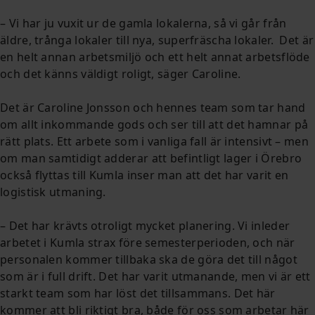
– Vi har ju vuxit ur de gamla lokalerna, så vi går från
äldre, trånga lokaler till nya, superfräscha lokaler. Det är
en helt annan arbetsmiljö och ett helt annat arbetsflöde
och det känns väldigt roligt, säger Caroline.
Det är Caroline Jonsson och hennes team som tar hand
om allt inkommande gods och ser till att det hamnar på
rätt plats. Ett arbete som i vanliga fall är intensivt – men
om man samtidigt adderar att befintligt lager i Örebro
också flyttas till Kumla inser man att det har varit en
logistisk utmaning.
– Det har krävts otroligt mycket planering. Vi inleder
arbetet i Kumla strax före semesterperioden, och när
personalen kommer tillbaka ska de göra det till något
som är i full drift. Det har varit utmanande, men vi är ett
starkt team som har löst det tillsammans. Det här
kommer att bli riktigt bra, både för oss som arbetar här