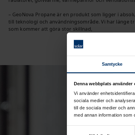
– GeoNova Propane är en produkt som ligger i abso
till teknologi och användningsområde. Vi har länge tr
som kommer att göra stor skillnad,
Samtycke
Denna webbplats använder 
Vi använder enhetsidentifierar
sociala medier och analysera 
till de sociala medier och a
med annan information som du 
Samtyckesval