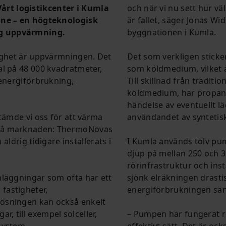
rt logistikcenter i Kumla
och när vi nu sett hur vä
pane – en högteknologisk
är fallet, säger Jonas W
ig uppvärmning.
byggnationen i Kumla.
tighet är uppvärmningen. Det
Det som verkligen stick
al på 48 000 kvadratmeter,
som köldmedium, vilket är
 energiförbrukning,
Till skillnad från tradit
köldmedium, har propan m
händelse av eventuellt 
tämde vi oss för att värma
användandet av syntetis
 på marknaden: ThermoNovas
rig tidigare installerats i
I Kumla används tolv pum
djup på mellan 250 och 3
rörinfrastruktur och in
nläggningar som ofta har ett
sjönk elräkningen drasti
fastigheter,
energiförbrukningen sän
ösningen kan också enkelt
 till exempel solceller,
– Pumpen har fungerat ri
system.
effektivt sätt. Det är oc