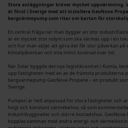
Stora anläggningar kräver mycket uppvärmning. Vå
är först i Sverige med att installera GeoNova Pro
bergvärmepump som ritar om kartan för storskal
En central fråga när man bygger en stor industrifas
är en mycket stor volym som ska värmas upp i en lok
och hur man väljer att göra det får stor påverkan på
klimatpåverkan och inte minst kostnad över tid.
När Solar byggde det nya logistikcentret i Kumla, bes
upp fastigheten med en av de främsta produkterna
bergvärmepump GeoNova Propane – en produkt som ald
Sverige.
Pumpen är helt anpassad för stora fastigheter och a
högt och konstant värmebehov, så som kommersiella 
industribyggnader och större bostadshus. GeoNova-l
kopplas samman med andra energi- och värmelösningar,
radiatorer, golvvärme, värmepannor och ventilations