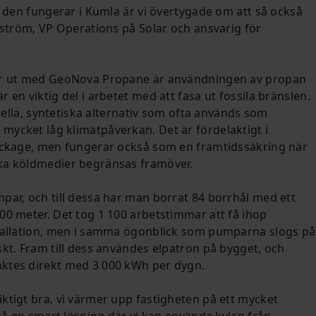
l den fungerar i Kumla är vi övertygade om att så också
idström, VP Operations på Solar och ansvarig för
er ut med GeoNova Propane är användningen av propan
 en viktig del i arbetet med att fasa ut fossila bränslen.
ionella, syntetiska alternativ som ofta används som
ycket låg klimatpåverkan. Det är fördelaktigt i
läckage, men fungerar också som en framtidssäkring när
ka köldmedier begränsas framöver.
par, och till dessa har man borrat 84 borrhål med ett
00 meter. Det tog 1 100 arbetstimmar att få ihop
stallation, men i samma ögonblick som pumparna slogs på
skt. Fram till dess användes elpatron på bygget, och
ktes direkt med 3 000 kWh per dygn.
ktigt bra, vi värmer upp fastigheten på ett mycket
kså en smart lösning där vi kan använda kylan från