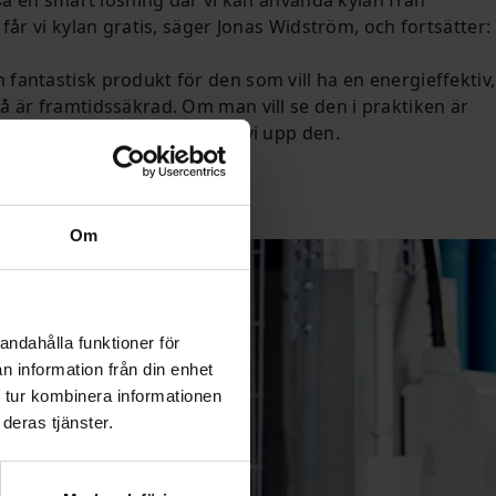
 får vi kylan gratis, säger Jonas Widström, och fortsätter:
fantastisk produkt för den som vill ha en energieffektiv,
å är framtidssäkrad. Om man vill se den i praktiken är
n till oss i Kumla så visar vi upp den.
Om
andahålla funktioner för
n information från din enhet
 tur kombinera informationen
deras tjänster.