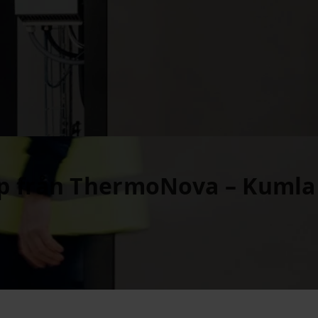
 från ThermoNova – Kumla