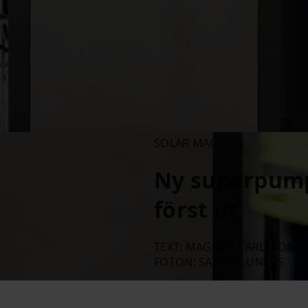
SOLAR MAGASIN
Ny superpump
först ut
TEXT: MAGNUS CARLSSON
FOTON: SAMUEL UNÉUS