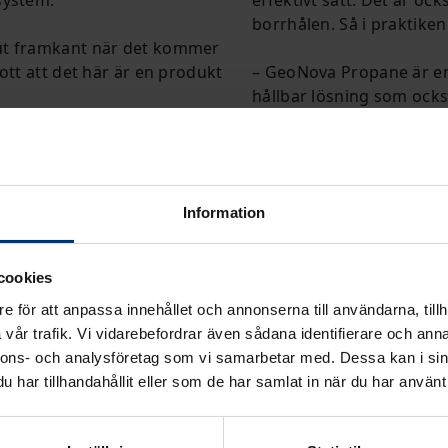
borrhålen. Så i praktiken
lut framkant när det kommer
ott att det här är en produkt
– GeoNova Propane är en 
hållbar lösning som ocks
man också varmt välkomme
Information
cookies
e för att anpassa innehållet och annonserna till användarna, tillh
vår trafik. Vi vidarebefordrar även sådana identifierare och anna
nnons- och analysföretag som vi samarbetar med. Dessa kan i sin
har tillhandahållit eller som de har samlat in när du har använt 