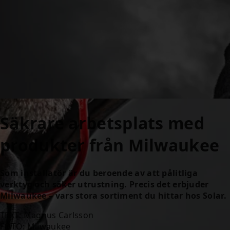
Säkrare arbetsplats med
produkter från Milwaukee
Som installatör är du beroende av att pålitliga
verktyg och säker utrustning. Precis det erbjuder
Milwaukee – vars stora sortiment du hittar hos Solar.
TEXT: Magnus Carlsson
FOTO: Milwaukee