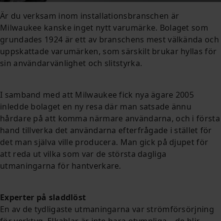
Är du verksam inom installationsbranschen är
Milwaukee kanske inget nytt varumärke. Bolaget som
grundades 1924 är ett av branschens mest välkända och
uppskattade varumärken, som särskilt brukar hyllas för
sin användarvänlighet och slitstyrka.
I samband med att Milwaukee fick nya ägare 2005
inledde bolaget en ny resa där man satsade ännu
hårdare på att komma närmare användarna, och i första
hand tillverka det användarna efterfrågade i stället för
det man själva ville producera. Man gick på djupet för
att reda ut vilka som var de största dagliga
utmaningarna för hantverkare.
Experter på sladdlöst
En av de tydligaste utmaningarna var strömförsörjning
för verktyg. Elkablar är inte bara otympliga – de blir