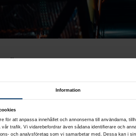
opplingar
ut samtliga armaturer till LED. Tack vare ett genomtänkt 
öras – utan att den ordinarie verksamheten behövde pau
Information
cookies
e för att anpassa innehållet och annonserna till användarna, tillh
vår trafik. Vi vidarebefordrar även sådana identifierare och anna
nnons- och analysföretag som vi samarbetar med. Dessa kan i sin