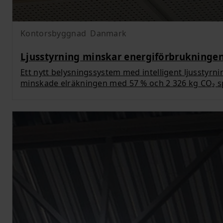
Kontorsbyggnad
Danmark
Ljusstyrning minskar energiförbrukninge
Ett nytt belysningssystem med intelligent ljusstyrni
minskade elräkningen med 57 % och 2 326 kg CO₂ sp