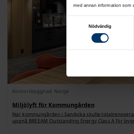
med annan information som du 
Samtyckesval
Nödvändig
Kontorsbyggnad
Norge
Miljölyft för Kommungården
När kommungården i Sandvika skulle totalrenovera
uppnå BREEAM Outstanding Energy Class A för byg