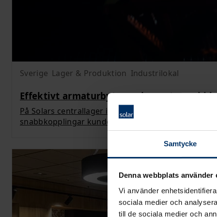
Sverige
Lager & Produktion
Industrilokal
Effektivt armaturbyte med smarta snabbk
På Solars centrallager i Örebro har vi precis bytt 
snabbkopplingar kunde hela installationen genomf
Samtycke
Denna webbplats använder 
Vi använder enhetsidentifierar
sociala medier och analysera 
till de sociala medier och a