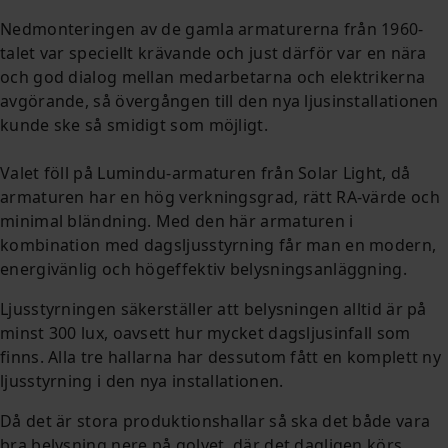
Nedmonteringen av de gamla armaturerna från 1960-
talet var speciellt krävande och just därför var en nära
och god dialog mellan medarbetarna och elektrikerna
avgörande, så övergången till den nya ljusinstallationen
kunde ske så smidigt som möjligt.
Valet föll på Lumindu-armaturen från Solar Light, då
armaturen har en hög verkningsgrad, rätt RA-värde och
minimal bländning. Med den här armaturen i
kombination med dagsljusstyrning får man en modern,
energivänlig och högeffektiv belysningsanläggning.
Ljusstyrningen säkerställer att belysningen alltid är på
minst 300 lux, oavsett hur mycket dagsljusinfall som
finns. Alla tre hallarna har dessutom fått en komplett ny
ljusstyrning i den nya installationen.
Då det är stora produktionshallar så ska det både vara
bra belysning nere på golvet, där det dagligen körs