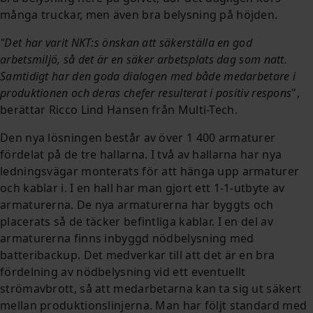
många truckar, men även bra belysning på höjden.
"Det har varit NKT:s önskan att säkerställa en god
arbetsmiljö, så det är en säker arbetsplats dag som natt.
Samtidigt har den goda dialogen med både medarbetare i
produktionen och deras chefer resulterat i positiv respons
",
berättar Ricco Lind Hansen från Multi-Tech.
Den nya lösningen består av över 1 400 armaturer
fördelat på de tre hallarna. I två av hallarna har nya
ledningsvägar monterats för att hänga upp armaturer
och kablar i. I en hall har man gjort ett 1-1-utbyte av
armaturerna. De nya armaturerna har byggts och
placerats så de täcker befintliga kablar. I en del av
armaturerna finns inbyggd nödbelysning med
batteribackup. Det medverkar till att det är en bra
fördelning av nödbelysning vid ett eventuellt
strömavbrott, så att medarbetarna kan ta sig ut säkert
mellan produktionslinjerna. Man har följt standard med