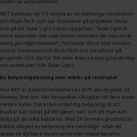
resten av verksamheten.
NKT behövde ett 1-1-utbyte av sin befintliga installation
och Multi-Tech som var installatör på projektet tvivlar
inte på att Solar Light klarar uppgiften: "
Solar Light är
min A-leverantör. När man arbetar med dem vet man att de
aldrig gör något halvdant
", fortsätter Ricco Lind Hansen,
som är innehavare till Multi-Tech och installatör på
projektet. Och därför föll valet även på energiberäkning
och armaturer från Solar Light.
En belysningslösning som märks på resultatet
Hos NKT är produktionshallarna i drift alla dygnets 24
timmar, året om. Här förvandlas råkoppar till flera tusen
meters kabel. Det krävs ordentlig belysning så att
truckar kan köras på ett säkert sätt, och att man kan
skilja på de olika kablarna. Med 24 timmars produktion
måste utbytet av belysning ske samtidigt - utan att
skada de dyrbara maskinerna eller medarbetarna.