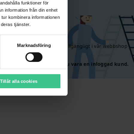
andahålla funktioner för
n information från din enhet
 tur kombinera informationen
deras tjänster.
Marknadsföring
kraftigt sänkta priser. Endast tillgängligt i vår webbshop
 lagret räcker.
 och kunna handla
behöver du vara en inloggad kund.
Tillåt alla cookies