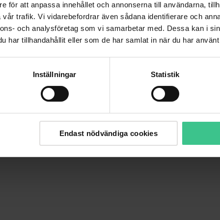
e för att anpassa innehållet och annonserna till användarna, tillh
vår trafik. Vi vidarebefordrar även sådana identifierare och anna
nnons- och analysföretag som vi samarbetar med. Dessa kan i sin
har tillhandahållit eller som de har samlat in när du har använt 
Utförsäljning
Inställningar
Statistik
Fynda utvalda favoriter till 
och app. Gäller bara så långt
För att kunna se vårt utbud
Bli kund
Endast nödvändiga cookies