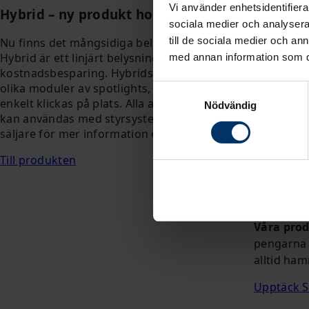
Vi använder enhetsidentifierar
Hybrid – ny produkt hos Solar Light
sociala medier och analysera 
till de sociala medier och a
Nu finns det mångsidiga belysnings-systemet Hybrid tillg
Hybrid är ett linjärt belysningssystem där ledorden är flex
med annan information som du 
kostnadsbesparing. Hybridsystemet kan enkelt anpassas
olika moduler av spotlights, downlights, pendelarmatur
Samtyckesval
enkelt klickas på plats. Alla armaturer har Wieland-kont
Nödvändig
kan användas med styrsystem och belysningsnätverk. Pra
säljare för mer information eller läs mer på Solarlight.se!
Till produkten
Våra prod
pengarna 
alltid ham
Upptäck S