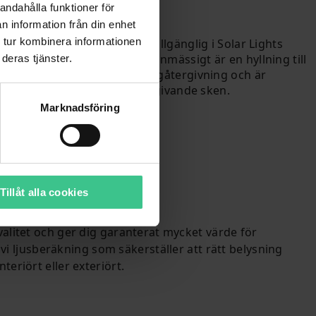
andahålla funktioner för
änsla
n information från din enhet
 tur kombinera informationen
endelarmatur som nu finns tillgänglig i Solar Lights
en dimbar armatur som designmässigt är en hyllning till
deras tjänster.
n. Armaturen ger optimal färgåtergivning och är
irekt ljus som ett elegant omgivande sken.
Marknadsföring
Tillåt alla cookies
valitet och ger dig garanterat mycket värde för
i ljusberäkning som säkerställer att rätt belysning
teriört eller exteriört.