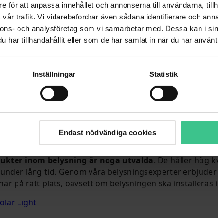
e för att anpassa innehållet och annonserna till användarna, tillh
Ny armatur med retrok
vår trafik. Vi vidarebefordrar även sådana identifierare och anna
nnons- och analysföretag som vi samarbetar med. Dessa kan i sin
änglig hos Solar Light.
Century P475 är en helt ny p
ibilitet och
sortiment. Century P475 är 
har tillhandahållit eller som de har samlat in när du har använt 
 efter behov och inkluderar
skandinavisk 1900-talsdesig
er och allmänbelysning, som
utformad för att ge så väl d
akter och hela Hybridserien
Inställningar
Statistik
Till produkten
ta med din Solar Light-
Endast nödvändiga cookies
ukter inom belysning är noga utvalda
. De håller hög k
under lång tid. Genom våra belysningsexperter erbjuder v
nar på rätt plats, oavsett om belysningen ska installeras in
olar Light