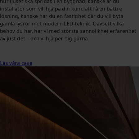
hur ljuset ska spridas i en byggnad, kanske är du
installatör som vill hjälpa din kund att få en bättre
lösning, kanske har du en fastighet där du vill byta
gamla lysrör mot modern LED-teknik. Oavsett vilka
behov du har, har vi med största sannolikhet erfarenhet
av just det – och vi hjälper dig gärna.
Läs våra case