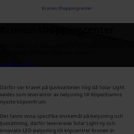
Kronen Shoppingcenter
Kronen shoppingcenter
Belysningen i ett köpcentrum är av stor betydelse för
stämningen och köplusten hos kunderna.
se alla projekt
Därför var kravet på ljuskvaliteten hög då Solar Light
valdes som leverantör av belysning till Köpenhamns
nyaste köpcentrum.
Det fanns vissa specifika önskemål på belysning och
ljussättning, därför levererade Solar Light ny och
innovativ LED-belysning till köpcentret Kronen in