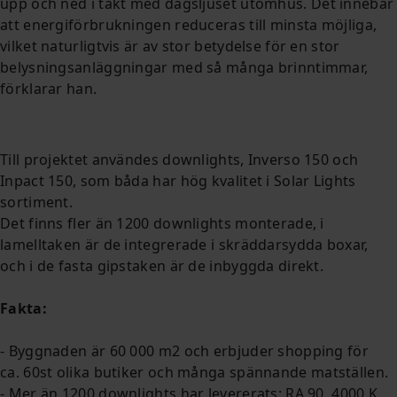
upp och ned i takt med dagsljuset utomhus.
Det innebär
att energiförbrukningen reduceras till minsta möjliga,
vilket naturligtvis är av stor betydelse för en stor
belysningsanläggningar med så många brinntimmar,
förklarar han.
Till projektet användes downlights, Inverso 150 och
Inpact 150, som båda har hög kvalitet i Solar Lights
sortiment.
Det finns fler än 1200 downlights monterade, i
lamelltaken är de integrerade i skräddarsydda boxar,
och i de fasta gipstaken är de inbyggda direkt.
Fakta:
- Byggnaden är 60 000 m2 och erbjuder shopping för
ca.
60st olika butiker och många spännande matställen.
- Mer än 1200 downlights har levererats: RA 90, 4000 K,