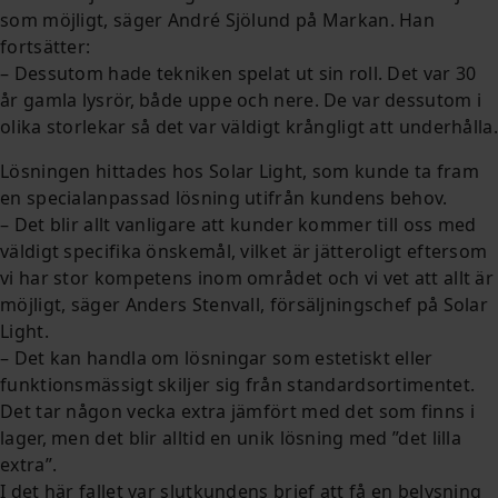
som möjligt, säger André Sjölund på Markan. Han
fortsätter:
– Dessutom hade tekniken spelat ut sin roll. Det var 30
år gamla lysrör, både uppe och nere. De var dessutom i
olika storlekar så det var väldigt krångligt att underhålla.
Lösningen hittades hos Solar Light, som kunde ta fram
en specialanpassad lösning utifrån kundens behov.
– Det blir allt vanligare att kunder kommer till oss med
väldigt specifika önskemål, vilket är jätteroligt eftersom
vi har stor kompetens inom området och vi vet att allt är
möjligt, säger Anders Stenvall, försäljningschef på Solar
Light.
– Det kan handla om lösningar som estetiskt eller
funktionsmässigt skiljer sig från standardsortimentet.
Det tar någon vecka extra jämfört med det som finns i
lager, men det blir alltid en unik lösning med ”det lilla
extra”.
I det här fallet var slutkundens brief att få en belysning