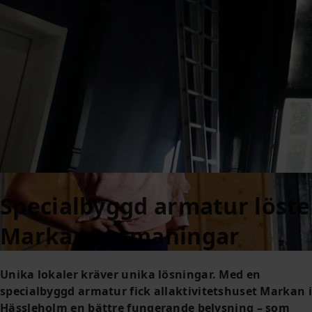
Specialbyggd armatur löste
Markans utmaningar
Unika lokaler kräver unika lösningar. Med en
specialbyggd armatur fick allaktivitetshuset Markan i
Hässleholm en bättre fungerande belysning – som