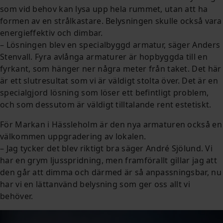
som vid behov kan lysa upp hela rummet, utan att ha
formen av en strålkastare. Belysningen skulle också vara
energieffektiv och dimbar.
– Lösningen blev en specialbyggd armatur, säger Anders
Stenvall. Fyra avlånga armaturer är hopbyggda till en
fyrkant, som hänger ner några meter från taket. Det här
är ett slutresultat som vi är väldigt stolta över. Det är en
specialgjord lösning som löser ett befintligt problem,
och som dessutom är väldigt tilltalande rent estetiskt.
För Markan i Hässleholm är den nya armaturen också en
välkommen uppgradering av lokalen.
– Jag tycker det blev riktigt bra säger André Sjölund. Vi
har en grym ljusspridning, men framförallt gillar jag att
den går att dimma och därmed är så anpassningsbar, nu
har vi en lättanvänd belysning som ger oss allt vi
behöver.