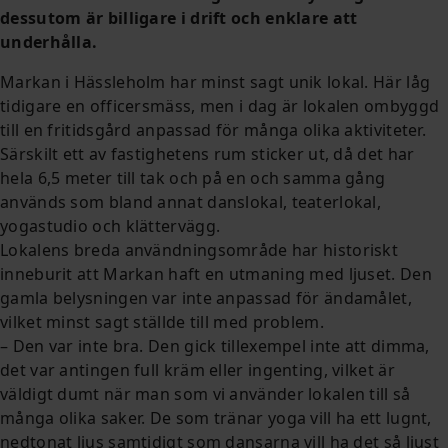
dessutom är billigare i drift och enklare att
underhålla.
Markan i Hässleholm har minst sagt unik lokal. Här låg
tidigare en officersmäss, men i dag är lokalen ombyggd
till en fritidsgård anpassad för många olika aktiviteter.
Särskilt ett av fastighetens rum sticker ut, då det har
hela 6,5 meter till tak och på en och samma gång
används som bland annat danslokal, teaterlokal,
yogastudio och klättervägg.
Lokalens breda användningsområde har historiskt
inneburit att Markan haft en utmaning med ljuset. Den
gamla belysningen var inte anpassad för ändamålet,
vilket minst sagt ställde till med problem.
– Den var inte bra. Den gick tillexempel inte att dimma,
det var antingen full kräm eller ingenting, vilket är
väldigt dumt när man som vi använder lokalen till så
många olika saker. De som tränar yoga vill ha ett lugnt,
nedtonat ljus samtidigt som dansarna vill ha det så ljust