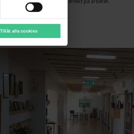
 dygnrytmsljus ha en positiv effekt på arbetet.
Tillåt alla cookies