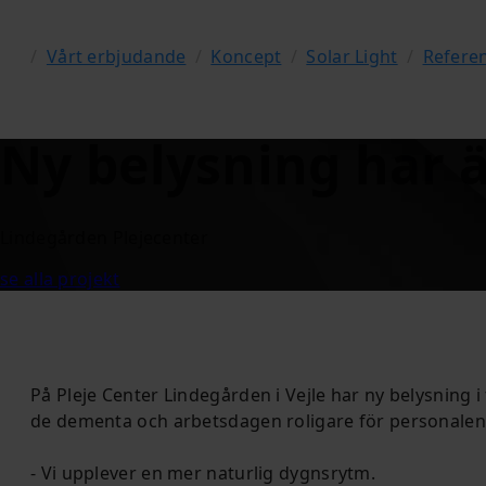
/
Vårt erbjudande
/
Koncept
/
Solar Light
/
Refere
Ny belysning har 
Lindegården Plejecenter
se alla projekt
På Pleje Center Lindegården i Vejle har ny belysning i 
de dementa och arbetsdagen roligare för personalen
- Vi upplever en mer naturlig dygnsrytm.