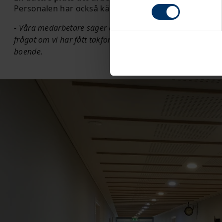
Personalen har också känt en stor skillnad, förklarar
- Våra medarbetare säger att det är ett mycket trevligare lj
frågat om vi har fått takfönster. Personalen upplever också
boende.