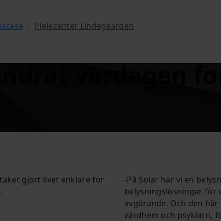
nscase
/
Plejecenter Lindegaarden
ändrat vardagen f
taket gjort livet enklare för
-På Solar har vi en belys
.
belysningslösningar för v
avgörande.
Och den här t
vårdhem och psykiatri, f