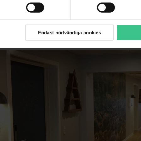
ljuset inte kommer in kan
 chefen.
us att arbeta i, flera har
 ljusets positiva effekt på de
Endast nödvändiga cookies