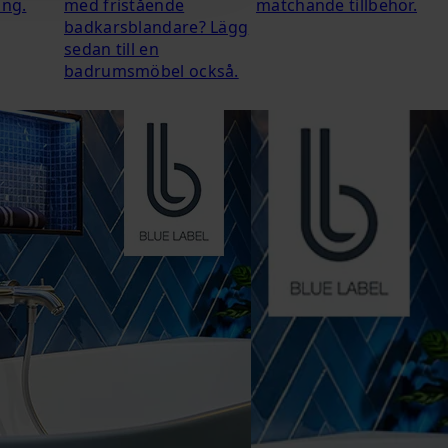
ing.
med fristående
matchande tillbehör.
badkarsblandare? Lägg
sedan till en
badrumsmöbel också.