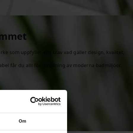
rummet
rke som uppfyller alla krav vad gäller design, kvalitet,
bel får du allt för inredning av moderna badmiljöer.
Om