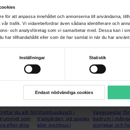
cookies
e för att anpassa innehållet och annonserna till användarna, tillh
vår trafik. Vi vidarebefordrar även sådana identifierare och anna
med kvaliteten? Svaret är: Blue Label. Oavsett om du välj
nnons- och analysföretag som vi samarbetar med. Dessa kan i sin
modern skandinavisk design.
har tillhandahållit eller som de har samlat in när du har använt 
iga färger, samt de matchande badrumstillbehören. Badru
.
Inställningar
Statistik
Endast nödvändiga cookies
stillbehör
Utomhusduschar
Spegel
hittar du allt för
Utomhusdusch i
Väggspeglar för
adrummet som
trädgården, vid poolen
badrum i mång
ig efter dina
eller inomhus i
storlekar och f