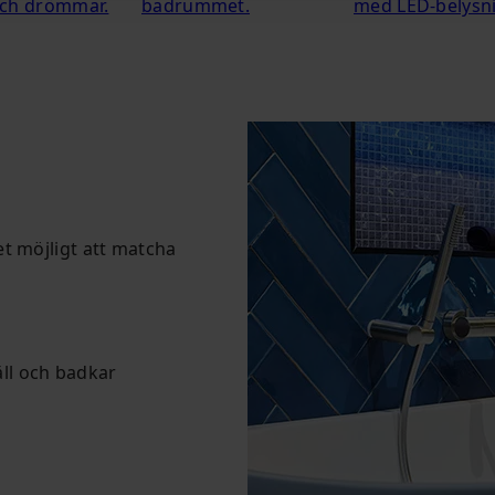
ch drömmar.
badrummet.
med LED-belysn
t möjligt att matcha
äll och badkar