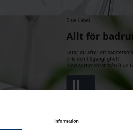
Blue Label
Allt för bad
Letar du efter ett sanitetsmä
pris och tillgänglighet?
Med sortimentet från Blue La
Information
Gå till webshopen