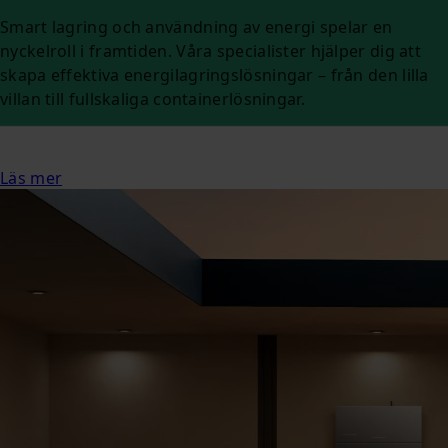
Smart lagring och användning av energi spelar en
nyckelroll i framtiden. Våra specialister hjälper dig att
skapa effektiva energilagringslösningar – från den lilla
villan till fullskaliga containerlösningar.
Läs mer