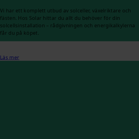
Vi har ett komplett utbud av solceller, växelriktare och
fästen. Hos Solar hittar du allt du behöver för din
solcellsinstallation – rådgivningen och energikalkylerna
får du på köpet.
Läs mer