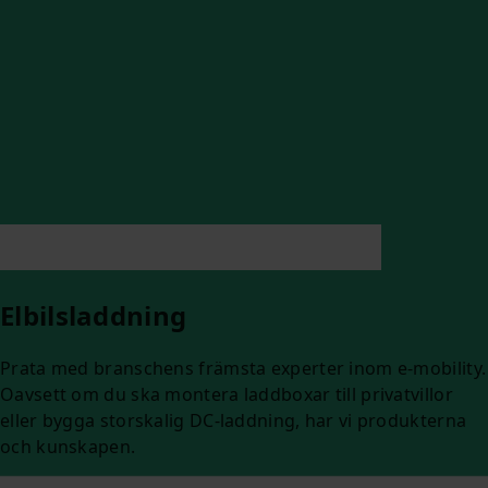
Elbilsladdning
Prata med branschens främsta experter inom e-mobility.
Oavsett om du ska montera laddboxar till privatvillor
eller bygga storskalig DC-laddning, har vi produkterna
och kunskapen.