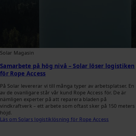
Solar Magasin
Samarbete på hög nivå – Solar löser logistiken
för Rope Access
På Solar levererar vi till många typer av arbetsplatser. En
av de ovanligare står vår kund Rope Access för. De är
nämligen experter på att reparera bladen på
vindkraftverk – ett arbete som oftast sker på 150 meters
höjd.
Läs om Solars logistiklösning för Rope Access