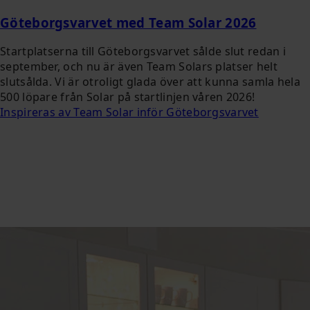
Göteborgsvarvet med Team Solar 2026
Startplatserna till Göteborgsvarvet sålde slut redan i
september, och nu är även Team Solars platser helt
slutsålda. Vi är otroligt glada över att kunna samla hela
500 löpare från Solar på startlinjen våren 2026!
Inspireras av Team Solar inför Göteborgsvarvet