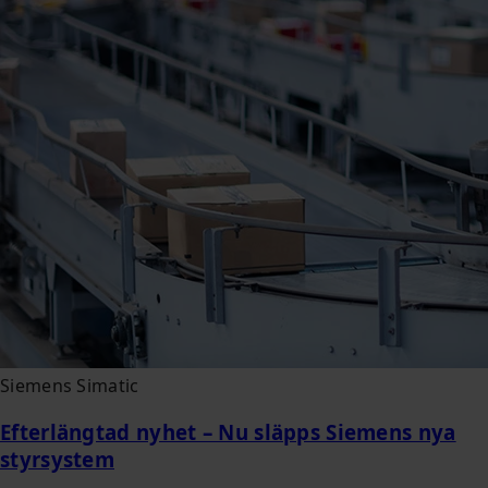
Siemens Simatic
Efterlängtad nyhet – Nu släpps Siemens nya
styrsystem