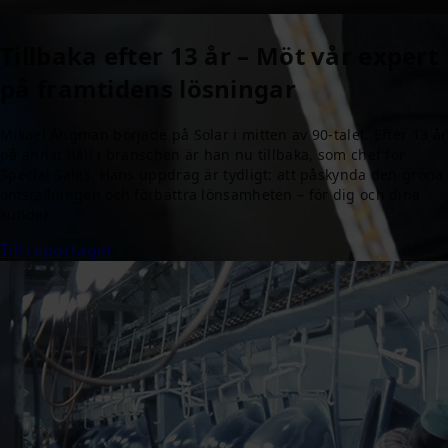
Tillbaka efter 13 år – Möt vår expert
på framtidens lösningar
Mikael Ångman började på Solar i mitten av 90-talet. Efter 13 år
på annat håll i branschen är han nu tillbaka, som chef för
Special Sales. Hans uppdrag är tydligt: att påskynda den gröna
omställningen och förbättra lönsamheten – för dig och dina
kunder.
Till reportaget