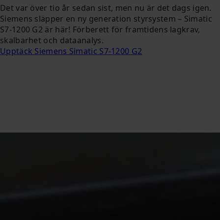
Det var över tio år sedan sist, men nu är det dags igen.
Siemens släpper en ny generation styrsystem – Simatic
S7-1200 G2 är här! Förberett för framtidens lagkrav,
skalbarhet och dataanalys.
Upptäck Siemens Simatic S7-1200 G2