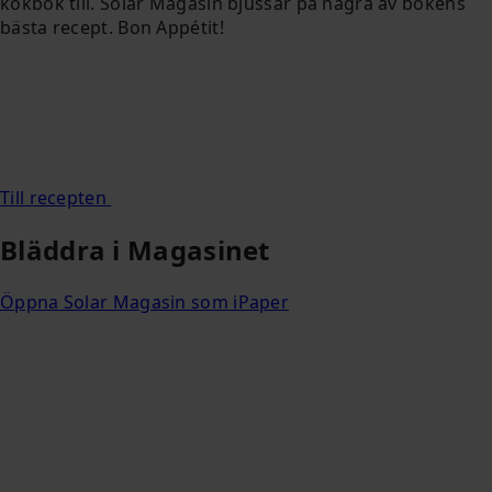
kokbok till. Solar Magasin bjussar på några av bokens
bästa recept. Bon Appétit!
Till recepten
Bläddra i Magasinet
Öppna Solar Magasin som iPaper