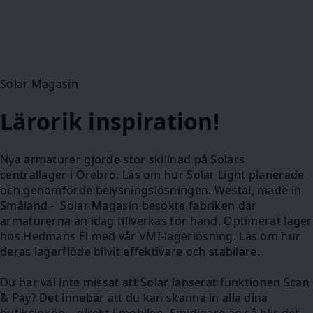
Solar Magasin
Lärorik inspiration!
Nya armaturer gjorde stor skillnad på Solars
centrallager i Örebro. Läs om hur Solar Light planerade
och genomförde belysningslösningen. Westal, made in
Småland - Solar Magasin besökte fabriken där
armaturerna än idag tillverkas för hand. Optimerat lager
hos Hedmans El med vår VMI-lagerlösning. Läs om hur
deras lagerflöde blivit effektivare och stabilare.
Du har väl inte missat att Solar lanserat funktionen Scan
& Pay? Det innebär att du kan skanna in alla dina
butiksinköp – direkt i mobilen. Smidigare än så blir det