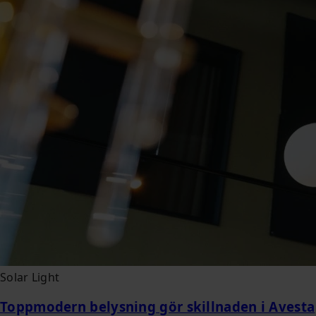
Solar Light
Toppmodern belysning gör skillnaden i Avesta