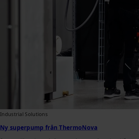
Industrial Solutions
Ny superpump från ThermoNova