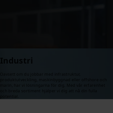
Industri
Oavsett om du jobbar med infrastruktur,
produktutveckling, maskinbyggnad eller offshore och
marin, har vi lösningarna för dig. Med vår erfarenhet
och breda sortiment hjälper vi dig att nå din fulla
potential.